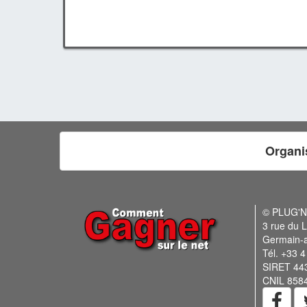
Organi
© PLUG'
3 rue du L
Germain-
Tél. +33 4
SIRET 44
CNIL 858