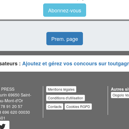
Abonnez-vous
Prem. page
sateurs :
Ajoutez et gérez vos concours sur toutgag
N PRESS
Autres si
Mentions légales
urin 69650 Saint-
Oogolo V
Conditions d'utilisation
au-Mont-d'Or
 78 91 20 57
Contacts
Cookies RGPD
3 696 620 00030
401