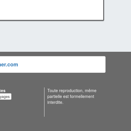
ner.com
tes
Toute reproduction, même
partielle est formellement
oyages
interdite.