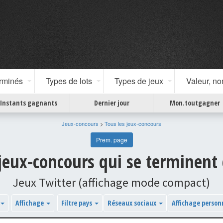
erminés
Types de lots
Types de jeux
Valeur, n
Instants gagnants
Dernier jour
Mon.toutgagner
Jeux-concours
>
Tous les jeux-concours
Prem. page
 jeux-concours qui se terminent
Jeux Twitter (affichage mode compact)
Affichage
Filtre pays
Réseaux sociaux
Affichage person