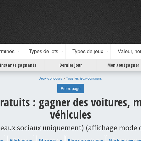
erminés
Types de lots
Types de jeux
Valeur, n
Instants gagnants
Dernier jour
Mon.toutgagner
Jeux-concours
>
Tous les jeux-concours
Prem. page
ratuits : gagner des voitures, 
véhicules
seaux sociaux uniquement) (affichage mode
Affichage
Filtre pays
Réseaux sociaux
Affichage person