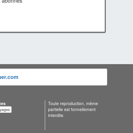
x abonnés
ner.com
tes
Toute reproduction, même
partielle est formellement
oyages
interdite.