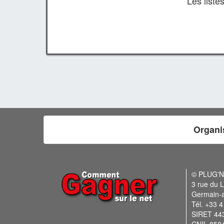
Les list
Organi
© PLUG'
3 rue du L
Germain-
Tél. +33 4
SIRET 44