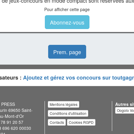
es de jeux-concours en mode compact sont réservées au
Pour afficher cette page
Abonnez-vous
Prem. page
sateurs :
Ajoutez et gérez vos concours sur toutgag
N PRESS
Autres si
Mentions légales
urin 69650 Saint-
Oogolo V
Conditions d'utilisation
au-Mont-d'Or
 78 91 20 57
Contacts
Cookies RGPD
3 696 620 00030