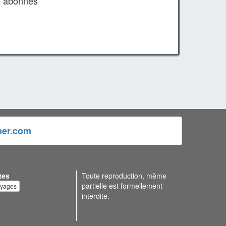
x abonnés
ner.com
tes
Toute reproduction, même
partielle est formellement
oyages
interdite.