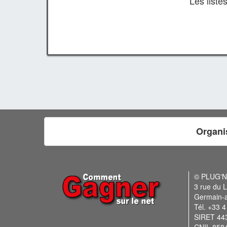
Les list
Organi
© PLUG'
3 rue du L
Germain-
Tél. +33 4
SIRET 44