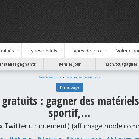
erminés
Types de lots
Types de jeux
Valeur, n
Instants gagnants
Dernier jour
Mon.toutgagner
Jeux-concours
>
Tous les jeux-concours
Prem. page
 gratuits : gagner des matériels
sportif,...
x Twitter uniquement) (affichage mode com
Affichage
Filtre pays
Réseaux sociaux
Affichage person