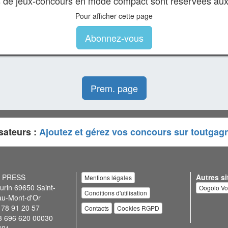
es de jeux-concours en mode compact sont réservées au
Pour afficher cette page
Abonnez-vous
Prem. page
sateurs :
Ajoutez et gérez vos concours sur toutgag
N PRESS
Autres si
Mentions légales
urin 69650 Saint-
Oogolo V
Conditions d'utilisation
au-Mont-d'Or
 78 91 20 57
Contacts
Cookies RGPD
3 696 620 00030