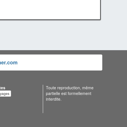
ner.com
tes
Toute reproduction, même
partielle est formellement
oyages
interdite.