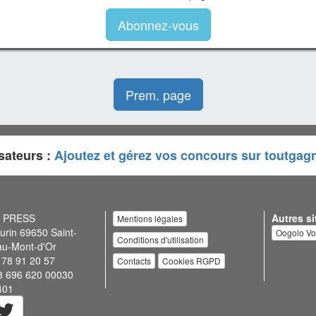
Abonnez-vous
Prem. page
sateurs :
Ajoutez et gérez vos concours sur toutgag
N PRESS
Autres si
Mentions légales
urin 69650 Saint-
Oogolo V
Conditions d'utilisation
au-Mont-d'Or
 78 91 20 57
Contacts
Cookies RGPD
3 696 620 00030
401