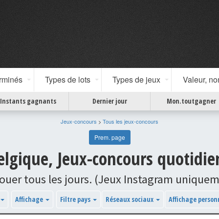
erminés
Types de lots
Types de jeux
Valeur, n
Instants gagnants
Dernier jour
Mon.toutgagner
Jeux-concours
>
Tous les jeux-concours
Prem. page
elgique, Jeux-concours quotidie
) jouer tous les jours. (Jeux Instagram uniqu
Affichage
Filtre pays
Réseaux sociaux
Affichage person