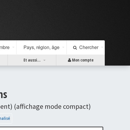
ombre
Pays, région, âge
Chercher
Et aussi...
Mon compte
ns
ement) (affichage mode compact)
nalisé