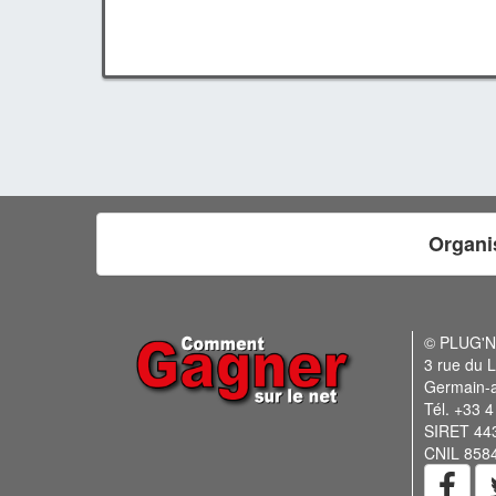
Organi
© PLUG'
3 rue du L
Germain-
Tél. +33 4
SIRET 44
CNIL 858