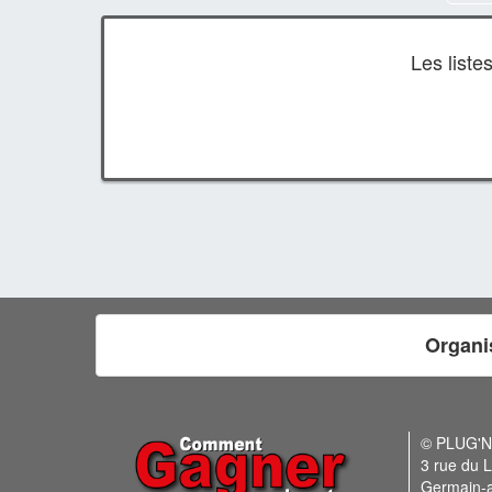
Les list
Organi
© PLUG'
3 rue du L
Germain-