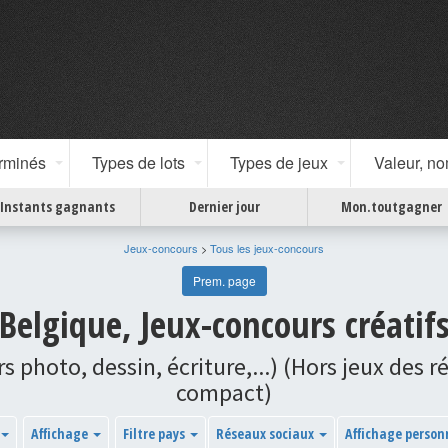
erminés
Types de lots
Types de jeux
Valeur, n
Instants gagnants
Dernier jour
Mon.toutgagner
Jeux-concours
>
Tous les jeux-concours
Prem. page
Belgique, Jeux-concours créatif
urs photo, dessin, écriture,...) (Hors jeux de
compact)
Affichage
Filtre pays
Réseaux sociaux
Affichage person