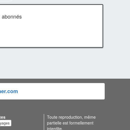
x abonnés
ner.com
tes
Toute reproduction, même
partielle est formellement
oyages
interdite.