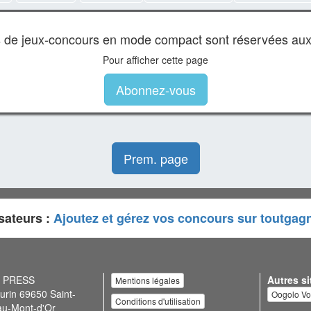
es de jeux-concours en mode compact sont réservées au
Pour afficher cette page
Abonnez-vous
Prem. page
sateurs :
Ajoutez et gérez vos concours sur toutgag
N PRESS
Autres si
Mentions légales
urin 69650 Saint-
Oogolo V
Conditions d'utilisation
au-Mont-d'Or