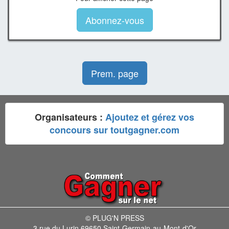
Abonnez-vous
Prem. page
Organisateurs :
Ajoutez et gérez vos
concours sur toutgagner.com
© PLUG'N PRESS
3 rue du Lurin 69650 Saint-Germain-au-Mont-d'Or