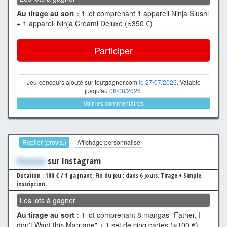
Au tirage au sort :
1 lot comprenant 1 appareil Ninja Slushi
+ 1 appareil Ninja Creami Deluxe (≈350 €)
Participer
Jeu-concours ajouté sur toutgagner.com
le 27/07/2026
. Valable
jusqu'au
08/08/2026
.
Voir les commentaires
Replier (provis.)
Affichage personnalisé
Xxxxxxx
sur Instagram
Dotation : 100 € / 1 gagnant.
Fin du jeu : dans 6 jours.
Tirage + Simple
inscription.
Les lots à gagner
Au tirage au sort :
1 lot comprenant 8 mangas "Father, I
don't Want this Marriage" + 1 set de cinq cartes (≈100 €)