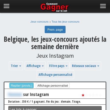
Jeux-concours
>
Tous les jeux-concours
Prem. page
Belgique, les jeux-concours ajoutés la
semaine dernière
Jeux Instagram
Trier
Affichage
Filtre pays
Réseaux sociaux
Affichage personnalisé
Replier (provis.)
Affichage personnalisé
Xxxxxxx
sur Instagram
★
☆☆☆☆☆
Dotation : 350 € / 1 gagnant.
Fin du jeu : demain.
Tirage.
Les lots à gagner