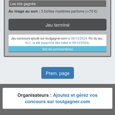
Les lots gagnés
Au tirage au sort :
3 boîtes mystères parfums (≈70 €)
Jeu terminé
Jeu-concours ajouté sur toutgagner.com
le 06/12/2024
. Fin du jeu :
N.C. (a été supprimé des listes le 09/12/2024)
.
Voir les commentaires
Prem. page
Organisateurs :
Ajoutez et gérez vos
concours sur toutgagner.com