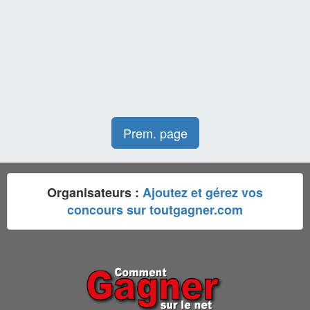
Prem. page
Organisateurs :
Ajoutez et gérez vos
concours sur toutgagner.com