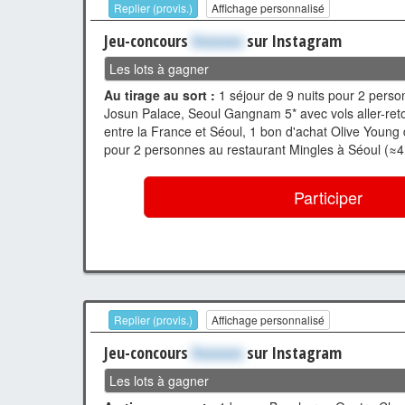
Replier (provis.)
Affichage personnalisé
Jeu-concours
Xxxxxxx
sur Instagram
Les lots à gagner
Au tirage au sort :
1 séjour de 9 nuits pour 2 person
Josun Palace, Seoul Gangnam 5* avec vols aller-ret
entre la France et Séoul, 1 bon d'achat Olive Young 
pour 2 personnes au restaurant Mingles à Séoul (≈4
Participer
Replier (provis.)
Affichage personnalisé
Jeu-concours
Xxxxxxx
sur Instagram
Les lots à gagner