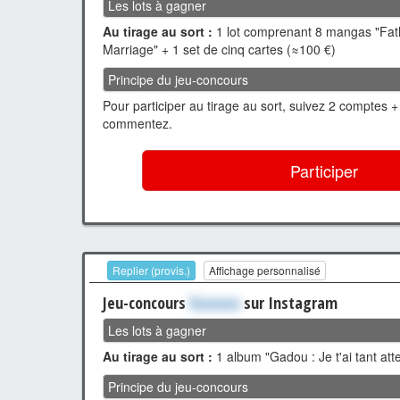
Les lots à gagner
Au tirage au sort :
1 lot comprenant 8 mangas "Fathe
Marriage" + 1 set de cinq cartes (≈100 €)
Principe du jeu-concours
Pour participer au tirage au sort, suivez 2 comptes +
commentez.
Participer
Replier (provis.)
Affichage personnalisé
Jeu-concours
Xxxxxxx
sur Instagram
Les lots à gagner
Au tirage au sort :
1 album "Gadou : Je t'ai tant at
Principe du jeu-concours