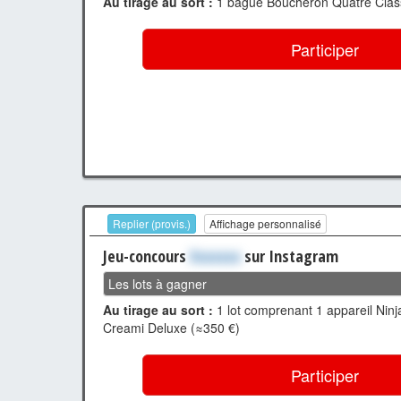
Au tirage au sort :
1 bague Boucheron Quatre Class
Participer
Replier (provis.)
Affichage personnalisé
Jeu-concours
Xxxxxxx
sur Instagram
Les lots à gagner
Au tirage au sort :
1 lot comprenant 1 appareil Ninja
Creami Deluxe (≈350 €)
Participer