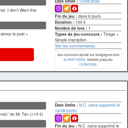
Date limite :
13/08/2026
r, I don't Want this
Fin du jeu :
dans 6 jours
Dotation :
100 €
Nombre de lots :
1
 aimez le post +
Types de jeu-concours :
Tirage +
Simple inscription
Voir les commentaires
Jeu-concours ajouté sur toutgagner.com
le 29/07/2026
. Valable jusqu'au
13/08/2026
.
Date limite :
N.C. (sera supprimé le
16/08/2026)
tendu" de Mr Tan (≈15 €)
Fin du jeu :
N.C. (sera supprimé le