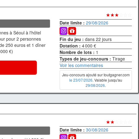
★★★
☆☆☆
Date limite :
29/08/2026
nes à Séoul à l'hôtel
our pour 2 personnes
Fin du jeu :
dans 22 jours
de 250 euros et 1 dîner
Dotation :
4 000 €
 000 €)
Nombre de lots :
1
Types de jeu-concours :
Tirage
Voir les commentaires
Jeu-concours ajouté sur toutgagner.com
le 23/07/2026
. Valable jusqu'au
29/08/2026
.
★★
☆☆☆☆
Date limite :
30/08/2026