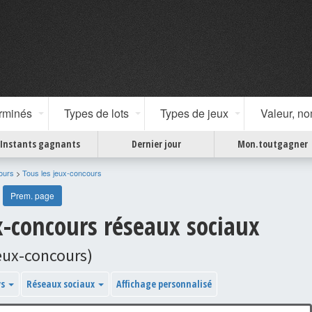
erminés
Types de lots
Types de jeux
Valeur, n
Instants gagnants
Dernier jour
Mon.toutgagner
ours
>
Tous les jeux-concours
Prem. page
ux-concours réseaux sociaux
jeux-concours)
ys
Réseaux sociaux
Affichage personnalisé