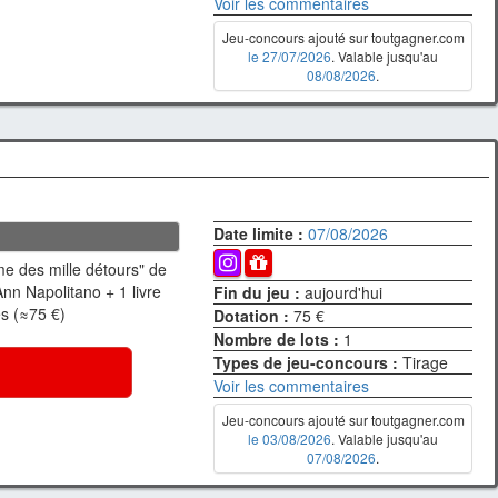
Voir les commentaires
Jeu-concours ajouté sur toutgagner.com
le 27/07/2026
. Valable jusqu'au
08/08/2026
.
Date limite :
07/08/2026
e des mille détours" de
nn Napolitano + 1 livre
Fin du jeu :
aujourd'hui
es (≈75 €)
Dotation :
75 €
Nombre de lots :
1
Types de jeu-concours :
Tirage
Voir les commentaires
Jeu-concours ajouté sur toutgagner.com
le 03/08/2026
. Valable jusqu'au
07/08/2026
.