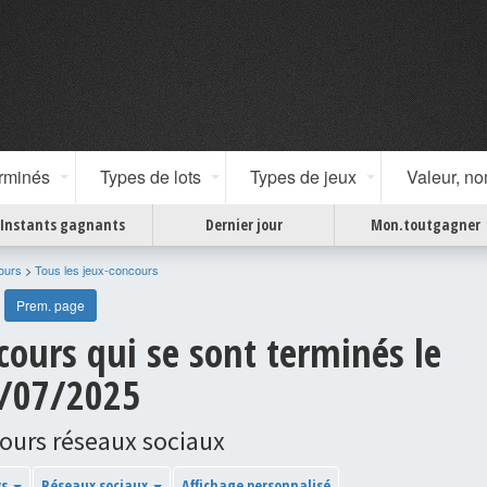
erminés
Types de lots
Types de jeux
Valeur, n
Instants gagnants
Dernier jour
Mon.toutgagner
ours
>
Tous les jeux-concours
Prem. page
cours qui se sont terminés le
/07/2025
ours réseaux sociaux
ys
Réseaux sociaux
Affichage personnalisé