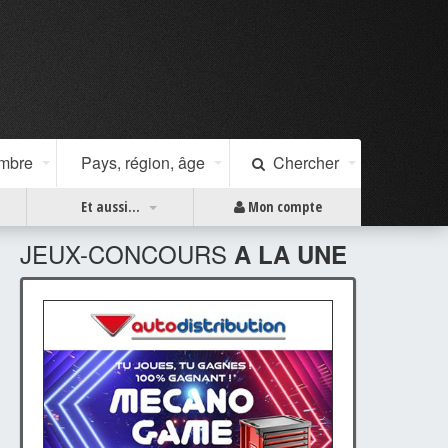
ombre
Pays, région, âge
Chercher
Et aussi...
Mon compte
JEUX-CONCOURS
A LA UNE