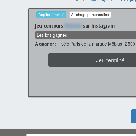
Replier (provis.)
Affichage personnalisé
Jeu-concours
Xxxxxxx
sur Instagram
Les lots gagnés
À gagner :
1 vélo Paris de la marque Möbius (2 500
Jeu terminé