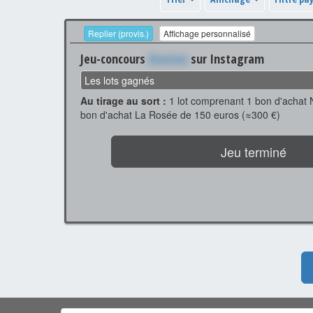
Replier (provis.)
Affichage personnalisé
Jeu-concours
Xxxxxxx
sur Instagram
Les lots gagnés
Au tirage au sort :
1 lot comprenant 1 bon d'achat 
bon d'achat La Rosée de 150 euros (≈300 €)
Jeu terminé