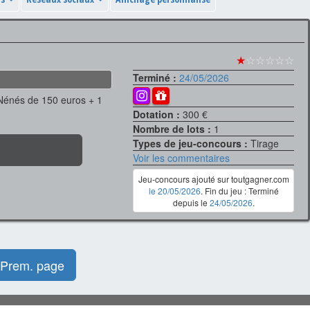
★
☆☆☆☆☆
Terminé :
24/05/2026
Nénés de 150 euros + 1
Dotation :
300 €
Nombre de lots :
1
Types de jeu-concours :
Tirage
Voir les commentaires
Jeu-concours ajouté sur toutgagner.com
le 20/05/2026
. Fin du jeu : Terminé
depuis le
24/05/2026
.
Prem. page