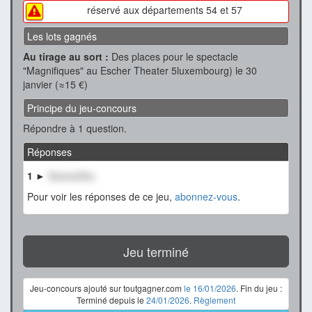
réservé aux départements 54 et 57
Les lots gagnés
Au tirage au sort :
Des places pour le spectacle
"Magnifiques" au Escher Theater 5luxembourg) le 30
janvier (≈15 €)
Principe du jeu-concours
Répondre à 1 question.
Réponses
1 ►
XxxxxxXxx
Pour voir les réponses de ce jeu,
abonnez-vous
.
Jeu terminé
Jeu-concours ajouté sur toutgagner.com
le 16/01/2026
. Fin du jeu :
Terminé depuis le
24/01/2026
.
Règlement