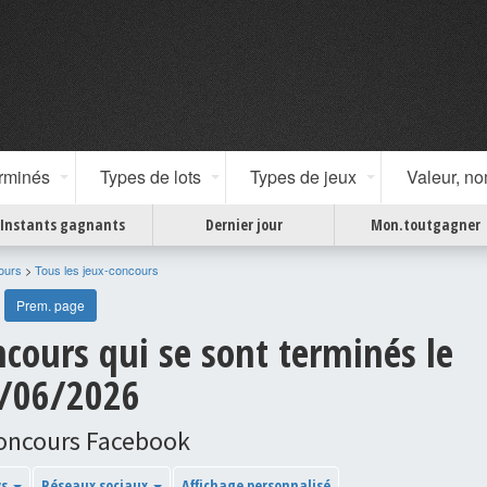
erminés
Types de lots
Types de jeux
Valeur, n
Instants gagnants
Dernier jour
Mon.toutgagner
ours
>
Tous les jeux-concours
Prem. page
cours qui se sont terminés le
/06/2026
concours Facebook
ys
Réseaux sociaux
Affichage personnalisé