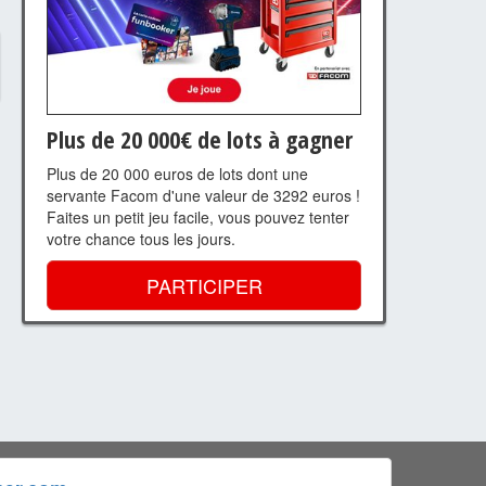
Plus de 20 000€ de lots à gagner
Plus de 20 000 euros de lots dont une
servante Facom d'une valeur de 3292 euros !
Faites un petit jeu facile, vous pouvez tenter
votre chance tous les jours.
PARTICIPER