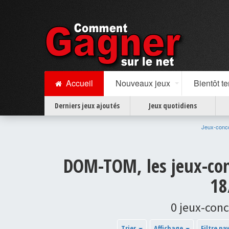
Accueil
Nouveaux jeux
Bientôt t
Derniers jeux ajoutés
Jeux quotidiens
Jeux-conc
DOM-TOM, les jeux-con
18
0 jeux-conc
Trier
Affichage
Filtre pa