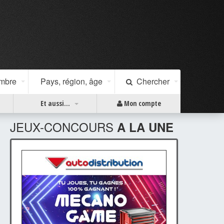
ombre
Pays, région, âge
Chercher
Et aussi...
Mon compte
JEUX-CONCOURS
A LA UNE