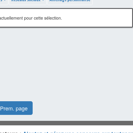
ctuellement pour cette sélection.
Prem. page