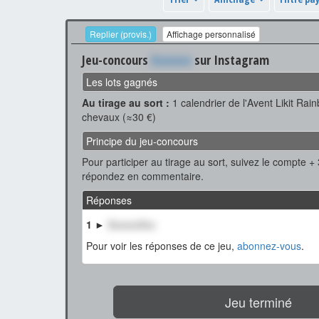
Replier (provis.)
Affichage personnalisé
Jeu-concours
Xxxxxxx
sur Instagram
Les lots gagnés
Au tirage au sort :
1 calendrier de l'Avent Likit Ra
chevaux (≈30 €)
Principe du jeu-concours
Pour participer au tirage au sort, suivez le compte +
répondez en commentaire.
Réponses
1 ►
XxxxxxXxx
Pour voir les réponses de ce jeu,
abonnez-vous
.
Jeu terminé