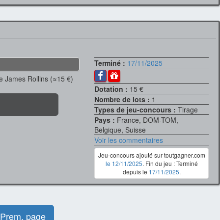
Terminé :
17/11/2025
e James Rollins (≈15 €)
Dotation :
15 €
Nombre de lots :
1
Types de jeu-concours :
Tirage
Pays :
France, DOM-TOM,
Belgique, Suisse
Voir les commentaires
Jeu-concours ajouté sur toutgagner.com
le 12/11/2025
. Fin du jeu : Terminé
depuis le
17/11/2025
.
Prem. page