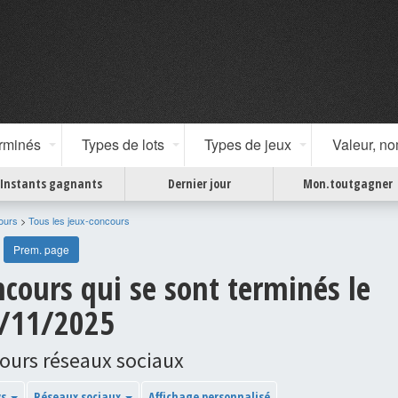
erminés
Types de lots
Types de jeux
Valeur, n
Instants gagnants
Dernier jour
Mon.toutgagner
ours
>
Tous les jeux-concours
Prem. page
cours qui se sont terminés le
/11/2025
ours réseaux sociaux
ys
Réseaux sociaux
Affichage personnalisé