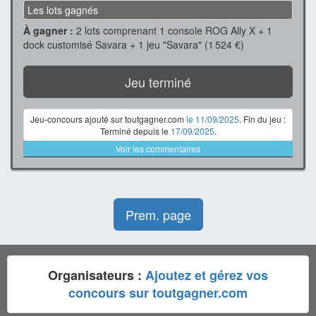
Les lots gagnés
À gagner :
2 lots comprenant 1 console ROG Ally X + 1
dock customisé Savara + 1 jeu "Savara" (1 524 €)
Jeu terminé
Jeu-concours ajouté sur toutgagner.com
le 11/09/2025
. Fin du jeu :
Terminé depuis le
17/09/2025
.
Voir les commentaires
Prem. page
Organisateurs :
Ajoutez et gérez vos
concours sur toutgagner.com