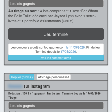
Les lots gagnés
Au tirage au sort :
4 lots comprenant 1 livre "For Whom
the Belle Tolls" dédicacé par Jaysea Lynn avec 1 serre-
livres et 1 portefolio d'illustrations (≈30 €)
Jeu terminé
Jeu-concours ajouté sur toutgagner.com
le 11/05/2026
. Fin du jeu :
Terminé depuis le
17/05/2026
.
Voir les commentaires
Replier (provis.)
Affichage personnalisé
Xxxxxxx
sur Instagram
Dotation : 100 € / 1 gagnant.
Fin du jeu : Terminé depuis le 17/05/2026.
Tirage.
Les lots gagnés