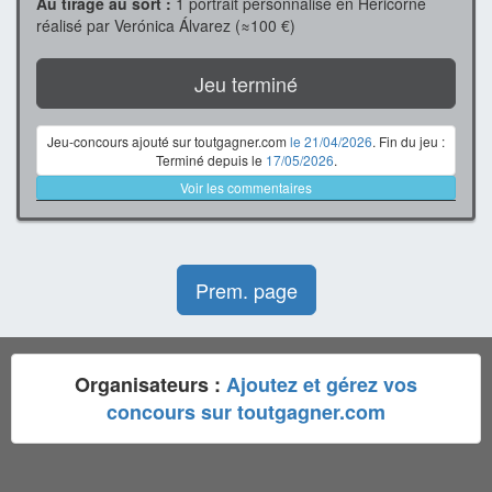
Au tirage au sort :
1 portrait personnalisé en Héricorne
réalisé par Verónica Álvarez (≈100 €)
Jeu terminé
Jeu-concours ajouté sur toutgagner.com
le 21/04/2026
. Fin du jeu :
Terminé depuis le
17/05/2026
.
Voir les commentaires
Prem. page
Organisateurs :
Ajoutez et gérez vos
concours sur toutgagner.com