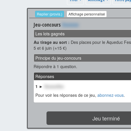
Replier (provis.)
Affichage personnalisé
Jeu-concours
Xxxxxxx
Les lots gagnés
Au tirage au sort :
Des places pour le Aqueduc Fest
5 et 6 juin (≈15 €)
Principe du jeu-concours
Répondre à 1 question.
Réponses
1 ►
XxxxxxXxx
Pour voir les réponses de ce jeu,
abonnez-vous
.
Jeu terminé