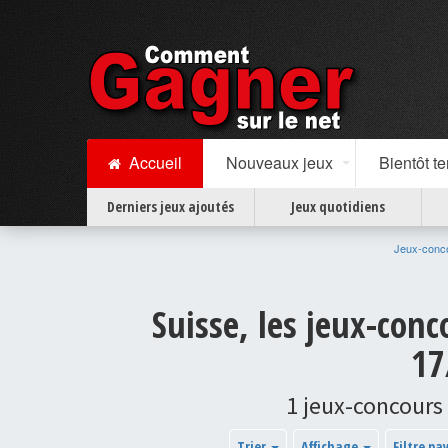
Accueil
Nouveaux jeux
Bientôt t
Derniers jeux ajoutés
Jeux quotidiens
Jeux-conc
Suisse, les jeux-conc
17
1 jeux-concours
Trier
Affichage
Filtre pa