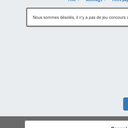
Nous sommes désolés, il n'y a pas de jeu-concours a