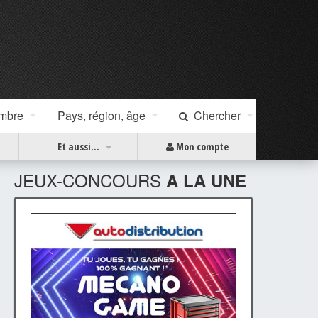
ombre
Pays, région, âge
Chercher
Et aussi...
Mon compte
JEUX-CONCOURS
A LA UNE