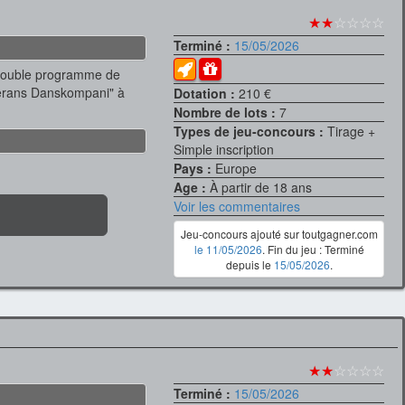
★★
☆☆☆☆
Terminé :
15/05/2026
"double programme de
erans Danskompani" à
Dotation :
210 €
Nombre de lots :
7
Types de jeu-concours :
Tirage +
Simple inscription
Pays :
Europe
Age :
À partir de 18 ans
Voir les commentaires
Jeu-concours ajouté sur toutgagner.com
le 11/05/2026
. Fin du jeu : Terminé
depuis le
15/05/2026
.
★★
☆☆☆☆
Terminé :
15/05/2026