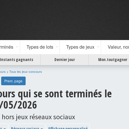
erminés
Types de lots
Types de jeux
Valeur, n
Instants gagnants
Dernier jour
Mon.toutgagner
ours
>
Tous les jeux-concours
Prem. page
ours qui se sont terminés le
/05/2026
 hors jeux réseaux sociaux
ys
Réseaux sociaux
Affichage personnalisé