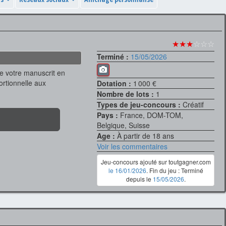
★★★
☆☆☆
Terminé :
15/05/2026
de votre manuscrit en
ortionnelle aux
Dotation :
1 000 €
Nombre de lots :
1
Types de jeu-concours :
Créatif
Pays :
France, DOM-TOM,
Belgique, Suisse
Age :
À partir de 18 ans
Voir les commentaires
Jeu-concours ajouté sur toutgagner.com
le 16/01/2026
. Fin du jeu : Terminé
depuis le
15/05/2026
.