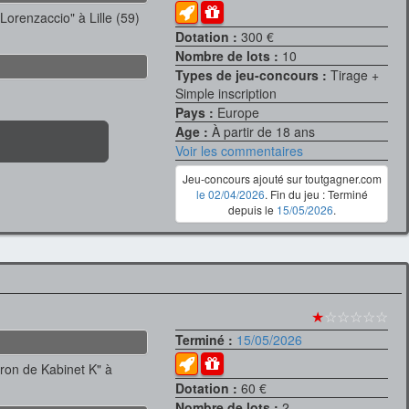
Lorenzaccio" à Lille (59)
Dotation :
300 €
Nombre de lots :
10
Types de jeu-concours :
Tirage +
Simple inscription
Pays :
Europe
Age :
À partir de 18 ans
Voir les commentaires
Jeu-concours ajouté sur toutgagner.com
le 02/04/2026
. Fin du jeu : Terminé
depuis le
15/05/2026
.
★
☆☆☆☆☆
Terminé :
15/05/2026
bron de Kabinet K" à
Dotation :
60 €
Nombre de lots :
2