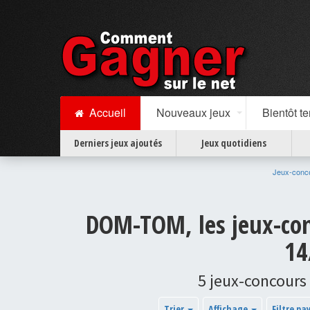
Accueil
Nouveaux jeux
Bientôt t
Derniers jeux ajoutés
Jeux quotidiens
Jeux-conc
DOM-TOM, les jeux-con
14
5 jeux-concours
Trier
Affichage
Filtre pa