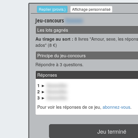
Replier (provis.)
Affichage personnalisé
Jeu-concours
Xxxxxxx
Les lots gagnés
Au tirage au sort :
8 livres "Amour, sexe, les répon
ados" (8 €)
Principe du jeu-concours
Répondre à 3 questions.
Réponses
1 ►
XxxxxxXxx
2 ►
XxxxxxXxx
3 ►
XxxxxxXxx
Pour voir les réponses de ce jeu,
abonnez-vous
.
Jeu terminé