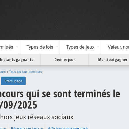
erminés
Types de lots
Types de jeux
Valeur, n
Instants gagnants
Dernier jour
Mon.toutgagner
ours
>
Tous les jeux-concours
Prem. page
cours qui se sont terminés le
/09/2025
 hors jeux réseaux sociaux
ys
Réseaux sociaux
Affichage personnalisé