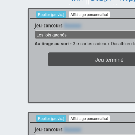
Replier (provis.)
Affichage personnalisé
Jeu-concours
Xxxxxxx
Les lots gagnés
Au tirage au sort :
3 e-cartes cadeaux Decathlon d
Jeu terminé
Replier (provis.)
Affichage personnalisé
Jeu-concours
Xxxxxxx