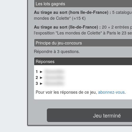
Les lots gagnés
Au tirage au sort (hors Ile-de-France) :
5 catalogue
mondes de Colette" (≈15 €)
Au tirage au sort (Ile-de-France) :
20 × 2 entrées p
l'exposition "Les mondes de Colette" à Paris le 23 
Principe du jeu-concours
Répondre à 3 questions.
Réponses
1 ►
XxxxxxXxx
2 ►
XxxxxxXxx
3 ►
XxxxxxXxx
Pour voir les réponses de ce jeu,
abonnez-vous
.
Jeu terminé