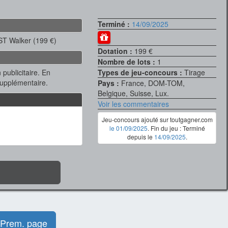
Terminé :
14/09/2025
ST Walker (199 €)
Dotation :
199 €
Nombre de lots :
1
 publicitaire. En
Types de jeu-concours :
Tirage
supplémentaire.
Pays :
France, DOM-TOM,
Belgique, Suisse, Lux.
Voir les commentaires
Jeu-concours ajouté sur toutgagner.com
le 01/09/2025
. Fin du jeu : Terminé
depuis le
14/09/2025
.
Prem. page