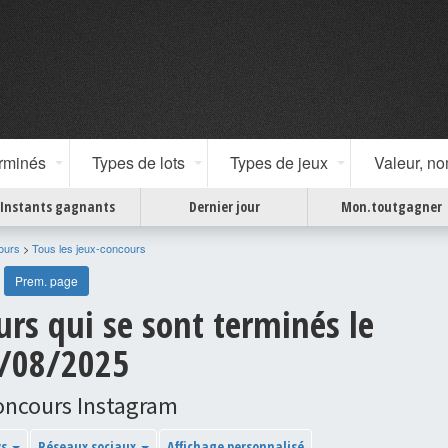
erminés
Types de lots
Types de jeux
Valeur, n
Instants gagnants
Dernier jour
Mon.toutgagner
ours
>
Tous les jeux-concours
Prem. page
urs qui se sont terminés le
/08/2025
oncours Instagram
ys
Réseaux sociaux
Affichage personnalisé