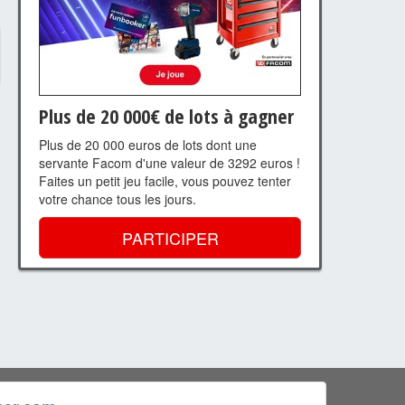
Plus de 20 000€ de lots à gagner
Plus de 20 000 euros de lots dont une
servante Facom d'une valeur de 3292 euros !
Faites un petit jeu facile, vous pouvez tenter
votre chance tous les jours.
PARTICIPER