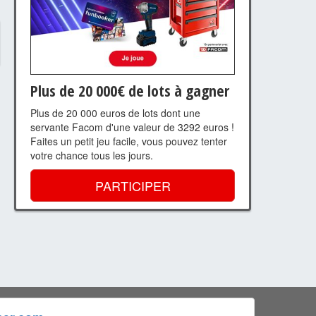
Plus de 20 000€ de lots à gagner
Plus de 20 000 euros de lots dont une
servante Facom d'une valeur de 3292 euros !
Faites un petit jeu facile, vous pouvez tenter
votre chance tous les jours.
PARTICIPER