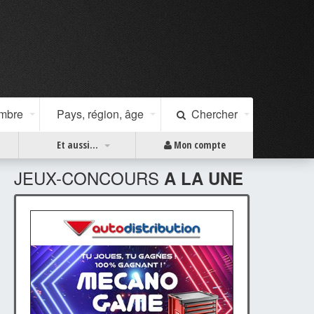
ombre
Pays, région, âge
Chercher
Et aussi...
Mon compte
JEUX-CONCOURS
A LA UNE