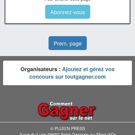
Abonnez-vous
Prem. page
Organisateurs :
Ajoutez et gérez vos
concours sur toutgagner.com
© PLUG'N PRESS
3 rue du Lurin 69650 Saint-Germain-au-Mont-d'Or