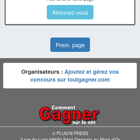
Abonnez-vous
Prem. page
Organisateurs :
Ajoutez et gérez vos
concours sur toutgagner.com
© PLUG'N PRESS
3 rue du Lurin 69650 Saint-Germain-au-Mont-d'Or