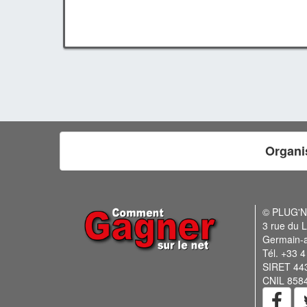
Organi
© PLUG'
3 rue du L
Germain-
Tél. +33 4
SIRET 44
CNIL 858