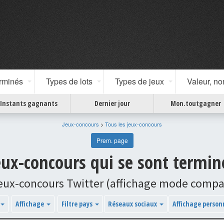
erminés
Types de lots
Types de jeux
Valeur, n
Instants gagnants
Dernier jour
Mon.toutgagner
Jeux-concours
>
Tous les jeux-concours
Prem. page
ux-concours qui se sont termin
jeux-concours Twitter (affichage mode compa
Affichage
Filtre pays
Réseaux sociaux
Affichage person