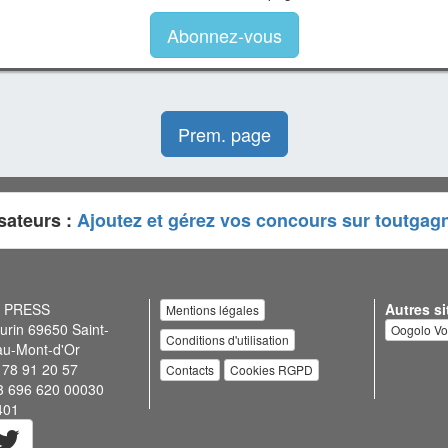
Abonnez-vous
Prem. page
sateurs :
Ajoutez et gérez vos concours sur toutgag
N PRESS
Autres si
Mentions légales
urin 69650 Saint-
Oogolo V
Conditions d'utilisation
au-Mont-d'Or
 78 91 20 57
Contacts
Cookies RGPD
3 696 620 00030
401