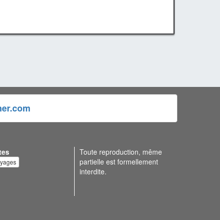
ner.com
tes
Toute reproduction, même
partielle est formellement
oyages
interdite.