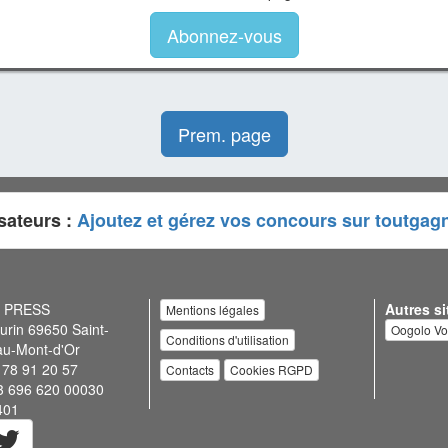
Abonnez-vous
Prem. page
sateurs :
Ajoutez et gérez vos concours sur toutgag
N PRESS
Autres si
Mentions légales
urin 69650 Saint-
Oogolo V
Conditions d'utilisation
au-Mont-d'Or
 78 91 20 57
Contacts
Cookies RGPD
3 696 620 00030
401