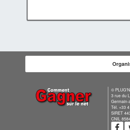
Organi
© PLUG'
3 rue du L
Germain-
Tél. +33 4
SIRET 44
CNIL 858