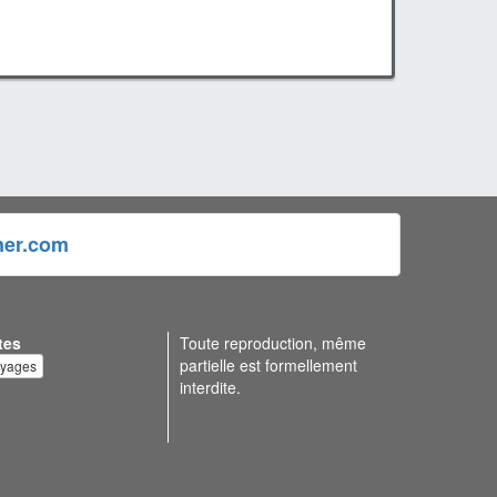
ner.com
tes
Toute reproduction, même
partielle est formellement
oyages
interdite.