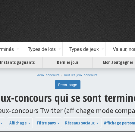
erminés
Types de lots
Types de jeux
Valeur, n
Instants gagnants
Dernier jour
Mon.toutgagner
Jeux-concours
>
Tous les jeux-concours
Prem. page
ux-concours qui se sont termin
jeux-concours Twitter (affichage mode compa
Affichage
Filtre pays
Réseaux sociaux
Affichage person