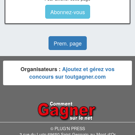
Abonnez-vous
Prem. page
Organisateurs :
Ajoutez et gérez vos
concours sur toutgagner.com
© PLUG'N PRESS
3 rue du Lurin 69650 Saint-Germain-au-Mont-d'Or