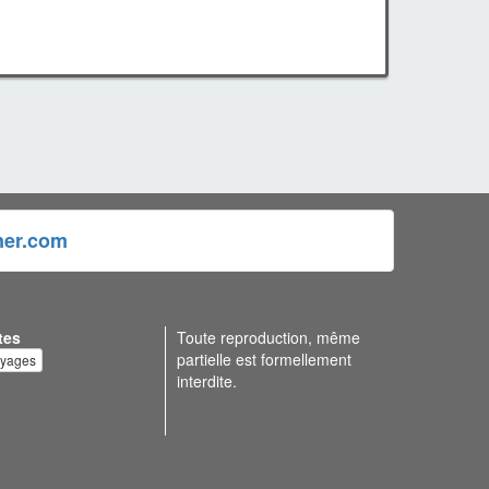
ner.com
tes
Toute reproduction, même
partielle est formellement
oyages
interdite.