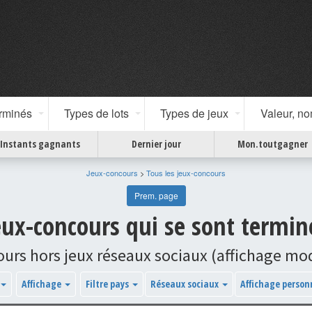
erminés
Types de lots
Types de jeux
Valeur, n
Instants gagnants
Dernier jour
Mon.toutgagner
Jeux-concours
>
Tous les jeux-concours
Prem. page
ux-concours qui se sont termin
ours hors jeux réseaux sociaux (affichage m
Affichage
Filtre pays
Réseaux sociaux
Affichage person