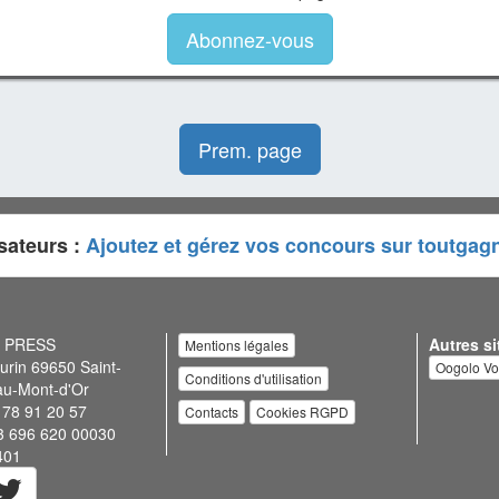
Abonnez-vous
Prem. page
sateurs :
Ajoutez et gérez vos concours sur toutgag
N PRESS
Autres si
Mentions légales
urin 69650 Saint-
Oogolo V
Conditions d'utilisation
au-Mont-d'Or
 78 91 20 57
Contacts
Cookies RGPD
3 696 620 00030
401