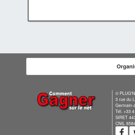
Organi
© PLUG'
3 rue du L
Germain-
Tél. +33 4
SIRET 44
CNIL 858