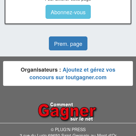
Abonnez-vous
Prem. page
Organisateurs :
Ajoutez et gérez vos
concours sur toutgagner.com
© PLUG'N PRESS
3 rue du Lurin 69650 Saint-Germain-au-Mont-d'Or