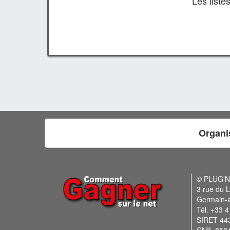
Les list
Organi
© PLUG'
3 rue du L
Germain-
Tél. +33 4
SIRET 44