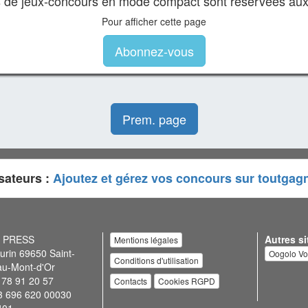
es de jeux-concours en mode compact sont réservées au
Pour afficher cette page
Abonnez-vous
Prem. page
sateurs :
Ajoutez et gérez vos concours sur toutgag
N PRESS
Autres si
Mentions légales
urin 69650 Saint-
Oogolo V
Conditions d'utilisation
au-Mont-d'Or
 78 91 20 57
Contacts
Cookies RGPD
3 696 620 00030