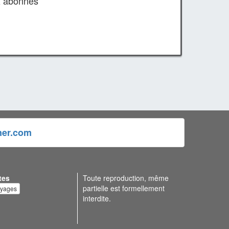
x abonnés
ner.com
tes
Toute reproduction, même
partielle est formellement
oyages
interdite.