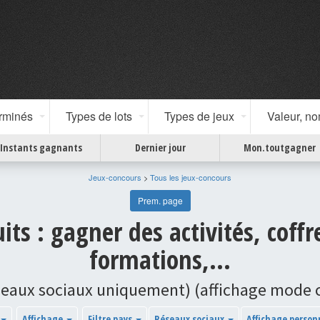
erminés
Types de lots
Types de jeux
Valeur, n
Instants gagnants
Dernier jour
Mon.toutgagner
Jeux-concours
>
Tous les jeux-concours
Prem. page
its : gagner des activités, coffre
formations,...
seaux sociaux uniquement) (affichage mode
Affichage
Filtre pays
Réseaux sociaux
Affichage person