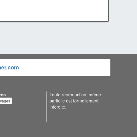
ner.com
tes
Toute reproduction, même
partielle est formellement
oyages
interdite.