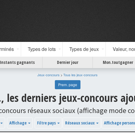
erminés
Types de lots
Types de jeux
Valeur, n
Instants gagnants
Dernier jour
Mon.toutgagner
Jeux-concours
>
Tous les jeux-concours
Prem. page
., les derniers jeux-concours ajo
-concours réseaux sociaux (affichage mode c
Affichage
Filtre pays
Réseaux sociaux
Affichage person