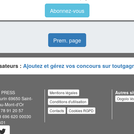
Abonnez-vous
Prem. page
sateurs :
Ajoutez et gérez vos concours sur toutgag
N PRESS
Autres si
Mentions légales
urin 69650 Saint-
Oogolo V
Conditions d'utilisation
au-Mont-d'Or
 78 91 20 57
Contacts
Cookies RGPD
3 696 620 00030
401