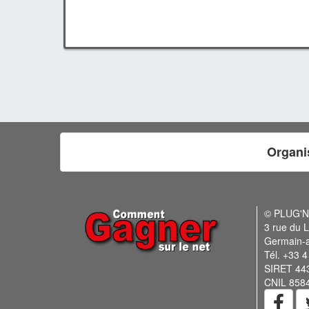
Organi
© PLUG'
3 rue du L
Germain-
Tél. +33 4
SIRET 44
CNIL 858