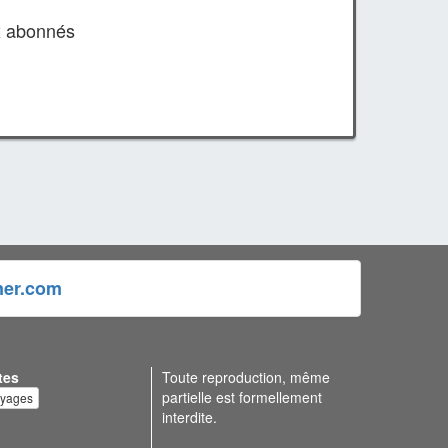
x abonnés
ner.com
tes
Toute reproduction, même
partielle est formellement
oyages
interdite.