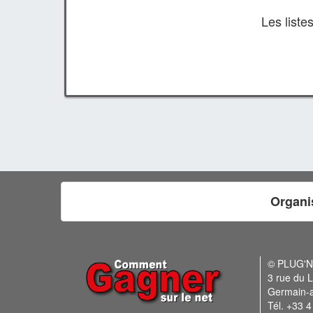
Les list
Organi
© PLUG'
3 rue du L
Germain-
Tél. +33 4