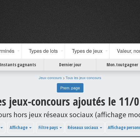
erminés
Types de lots
Types de jeux
Valeur, n
Instants gagnants
Dernier jour
Mon.toutgagner
Jeux-concours
>
Tous les jeux-concours
Prem. page
les jeux-concours ajoutés le 11/
ours hors jeux réseaux sociaux (affichage m
Affichage
Filtre pays
Réseaux sociaux
Affichage person