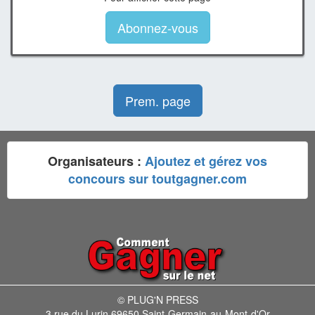
Abonnez-vous
Prem. page
Organisateurs :
Ajoutez et gérez vos
concours sur toutgagner.com
© PLUG'N PRESS
3 rue du Lurin 69650 Saint-Germain-au-Mont-d'Or