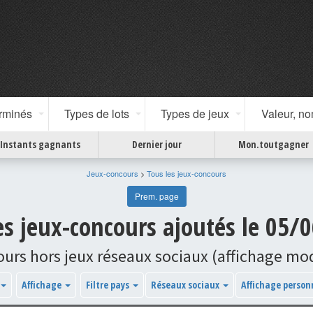
erminés
Types de lots
Types de jeux
Valeur, n
Instants gagnants
Dernier jour
Mon.toutgagner
Jeux-concours
>
Tous les jeux-concours
Prem. page
les jeux-concours ajoutés le 05/
ours hors jeux réseaux sociaux (affichage m
Affichage
Filtre pays
Réseaux sociaux
Affichage person