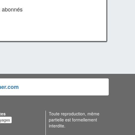
x abonnés
ner.com
tes
Toute reproduction, même
partielle est formellement
oyages
interdite.