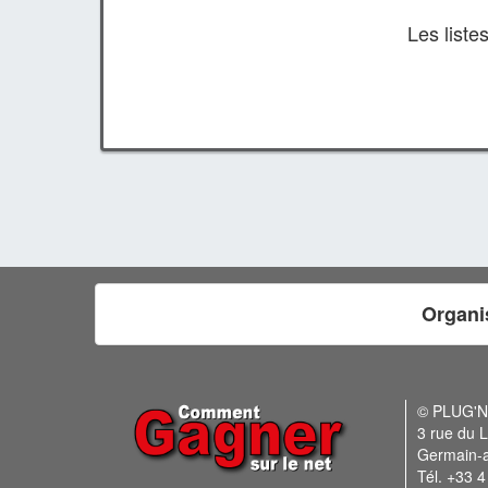
Les list
Organi
© PLUG'
3 rue du L
Germain-
Tél. +33 4