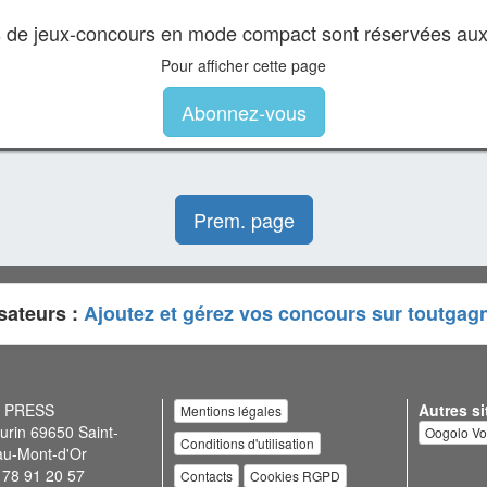
es de jeux-concours en mode compact sont réservées au
Pour afficher cette page
Abonnez-vous
Prem. page
sateurs :
Ajoutez et gérez vos concours sur toutgag
N PRESS
Autres si
Mentions légales
urin 69650 Saint-
Oogolo V
Conditions d'utilisation
au-Mont-d'Or
 78 91 20 57
Contacts
Cookies RGPD