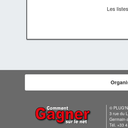
Les list
Organi
© PLUG'
3 rue du L
Germain-
Tél. +33 4