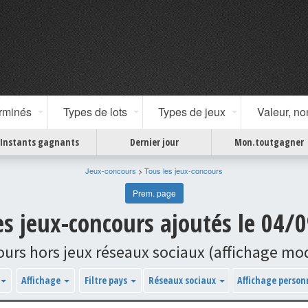
erminés
Types de lots
Types de jeux
Valeur, n
Instants gagnants
Dernier jour
Mon.toutgagner
Jeux-concours
>
Tous les jeux-concours
Prem. page
les jeux-concours ajoutés le 04/
ours hors jeux réseaux sociaux (affichage m
Affichage
Filtre pays
Réseaux sociaux
Affichage person