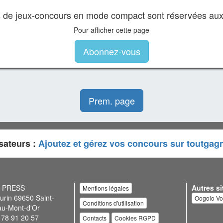
es de jeux-concours en mode compact sont réservées au
Pour afficher cette page
Abonnez-vous
Prem. page
sateurs :
Ajoutez et gérez vos concours sur toutgag
N PRESS
Autres si
Mentions légales
urin 69650 Saint-
Oogolo V
Conditions d'utilisation
au-Mont-d'Or
 78 91 20 57
Contacts
Cookies RGPD