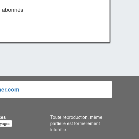
x abonnés
ner.com
tes
Toute reproduction, même
partielle est formellement
oyages
interdite.