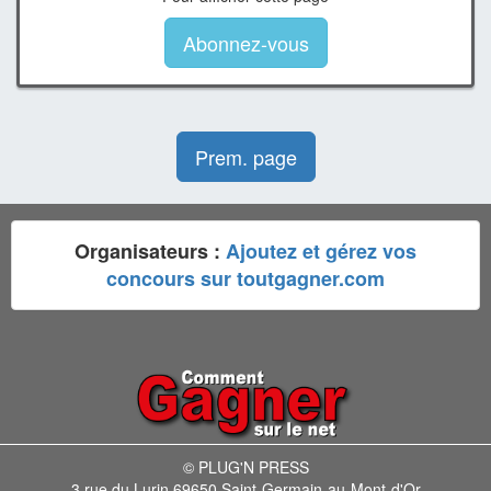
Abonnez-vous
Prem. page
Organisateurs :
Ajoutez et gérez vos
concours sur toutgagner.com
© PLUG'N PRESS
3 rue du Lurin 69650 Saint-Germain-au-Mont-d'Or