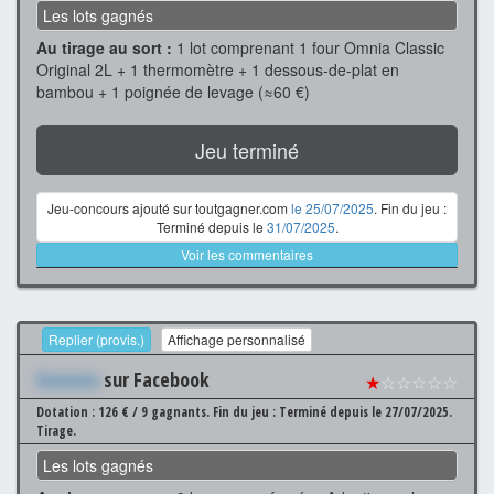
Les lots gagnés
Au tirage au sort :
1 lot comprenant 1 four Omnia Classic
Original 2L + 1 thermomètre + 1 dessous-de-plat en
bambou + 1 poignée de levage (≈60 €)
Jeu terminé
Jeu-concours ajouté sur toutgagner.com
le 25/07/2025
. Fin du jeu :
Terminé depuis le
31/07/2025
.
Voir les commentaires
Replier (provis.)
Affichage personnalisé
Xxxxxxx
sur Facebook
★
☆☆☆☆☆
Dotation : 126 € / 9 gagnants.
Fin du jeu : Terminé depuis le 27/07/2025.
Tirage.
Les lots gagnés