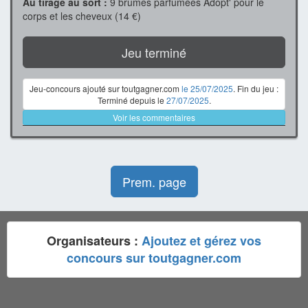
Au tirage au sort :
9 brumes parfumées Adopt' pour le
corps et les cheveux (14 €)
Jeu terminé
Jeu-concours ajouté sur toutgagner.com
le 25/07/2025
. Fin du jeu :
Terminé depuis le
27/07/2025
.
Voir les commentaires
Prem. page
Organisateurs :
Ajoutez et gérez vos
concours sur toutgagner.com