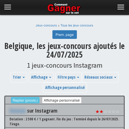
Jeux-concours
>
Tous les jeux-concours
Prem. page
Belgique, les jeux-concours ajoutés le
24/07/2025
1 jeux-concours Instagram
Trier
Affichage
Filtre pays
Réseaux sociaux
Affichage personnalisé
Replier (provis.)
Affichage personnalisé
Xxxxxxx
sur Instagram
★★
☆☆☆☆
Dotation : 2 500 € / 1 gagnant.
Fin du jeu : Terminé depuis le 26/07/2025.
Tirage.