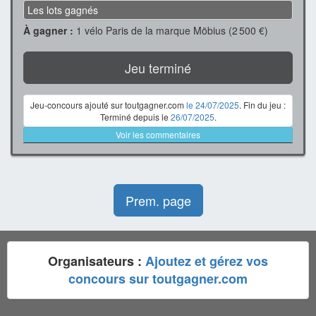
Les lots gagnés
À gagner :
1 vélo Paris de la marque Möbius (2 500 €)
Jeu terminé
Jeu-concours ajouté sur toutgagner.com
le 24/07/2025
. Fin du jeu :
Terminé depuis le
26/07/2025
.
Voir les commentaires
Prem. page
Organisateurs :
Ajoutez et gérez vos
concours sur toutgagner.com