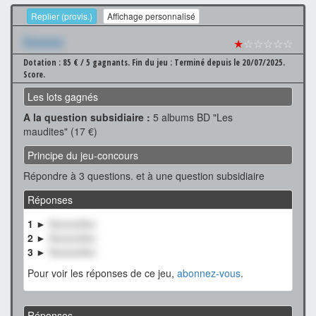
Replier (provis.)
Affichage personnalisé
Xxxxxxx
★
☆☆☆☆☆
Dotation : 85 € / 5 gagnants.
Fin du jeu : Terminé depuis le 20/07/2025.
Score.
Les lots gagnés
A la question subsidiaire :
5 albums BD "Les
maudites" (17 €)
Principe du jeu-concours
Répondre à 3 questions. et à une question subsidiaire
Réponses
1 ►
XxxxxxXxx
2 ►
XxxxxxXxx
3 ►
XxxxxxXxx
Pour voir les réponses de ce jeu,
abonnez-vous
.
Réponses