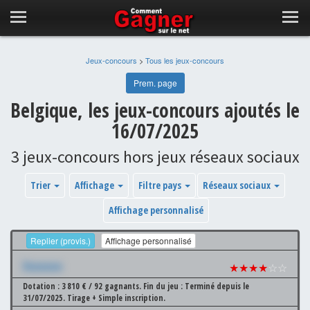
Jeux-concours
>
Tous les jeux-concours
Prem. page
Belgique, les jeux-concours ajoutés le
16/07/2025
3 jeux-concours hors jeux réseaux sociaux
Trier
Affichage
Filtre pays
Réseaux sociaux
Affichage personnalisé
Replier (provis.)
Affichage personnalisé
Xxxxxxx
★★★★
☆☆
Dotation : 3 810 € / 92 gagnants.
Fin du jeu : Terminé depuis le
31/07/2025.
Tirage + Simple inscription.