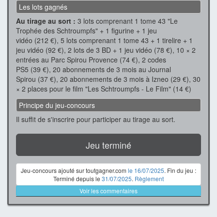
Les lots gagnés
Au tirage au sort :
3 lots comprenant 1 tome 43 "Le
Trophée des Schtroumpfs" + 1 figurine + 1 jeu
vidéo (212 €), 5 lots comprenant 1 tome 43 + 1 tirelire + 1
jeu vidéo (92 €), 2 lots de 3 BD + 1 jeu vidéo (78 €), 10 × 2
entrées au Parc Spirou Provence (74 €), 2 codes
PS5 (39 €), 20 abonnements de 3 mois au Journal
Spirou (37 €), 20 abonnements de 3 mois à Izneo (29 €), 30
× 2 places pour le film "Les Schtroumpfs - Le Film" (14 €)
Principe du jeu-concours
Il suffit de s'inscrire pour participer au tirage au sort.
Jeu terminé
Jeu-concours ajouté sur toutgagner.com
le 16/07/2025
. Fin du jeu :
Terminé depuis le
31/07/2025
.
Règlement
Voir les commentaires