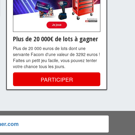
Plus de 20 000€ de lots à gagner
Plus de 20 000 euros de lots dont une
servante Facom d'une valeur de 3292 euros !
Faites un petit jeu facile, vous pouvez tenter
votre chance tous les jours.
PARTICIPER
ner.com