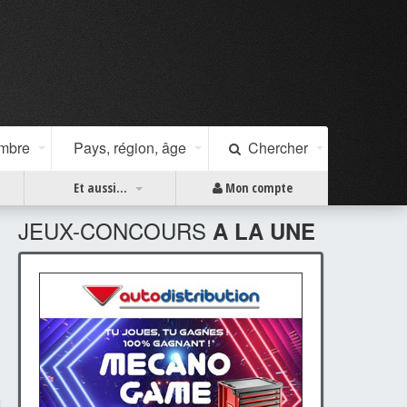
ombre
Pays, région, âge
Chercher
Et aussi...
Mon compte
JEUX-CONCOURS
A LA UNE