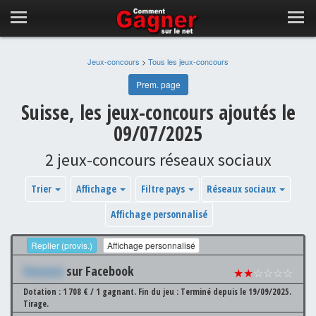
Jeux-concours
>
Tous les jeux-concours
Prem. page
Suisse, les jeux-concours ajoutés le
09/07/2025
2 jeux-concours réseaux sociaux
Trier
Affichage
Filtre pays
Réseaux sociaux
Affichage personnalisé
Replier (provis.)
Affichage personnalisé
Xxxxxxx
sur Facebook
★★
☆☆☆☆
Dotation : 1 708 € / 1 gagnant.
Fin du jeu : Terminé depuis le 19/09/2025.
Tirage.