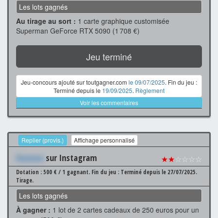
Les lots gagnés
Au tirage au sort :
1 carte graphique customisée
Superman GeForce RTX 5090 (1 708 €)
Jeu terminé
Jeu-concours ajouté sur toutgagner.com
le 09/07/2025
. Fin du jeu :
Terminé depuis le
19/09/2025
.
Règlement
Voir les commentaires
Replier (provis.)
Affichage personnalisé
Xxxxxxx
sur Instagram
★★
☆☆☆☆
Dotation : 500 € / 1 gagnant.
Fin du jeu : Terminé depuis le 27/07/2025.
Tirage.
Les lots gagnés
À gagner :
1 lot de 2 cartes cadeaux de 250 euros pour un