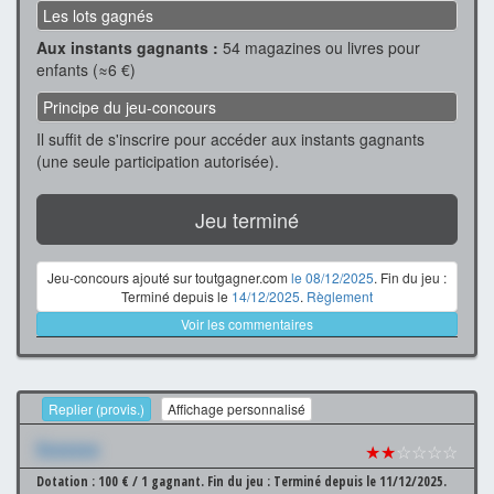
Les lots gagnés
Aux instants gagnants :
54 magazines ou livres pour
enfants (≈6 €)
Principe du jeu-concours
Il suffit de s'inscrire pour accéder aux instants gagnants
(une seule participation autorisée).
Jeu terminé
Jeu-concours ajouté sur toutgagner.com
le 08/12/2025
. Fin du jeu :
Terminé depuis le
14/12/2025
.
Règlement
Voir les commentaires
Replier (provis.)
Affichage personnalisé
Xxxxxxx
★★
☆☆☆☆
Dotation : 100 € / 1 gagnant.
Fin du jeu : Terminé depuis le 11/12/2025.