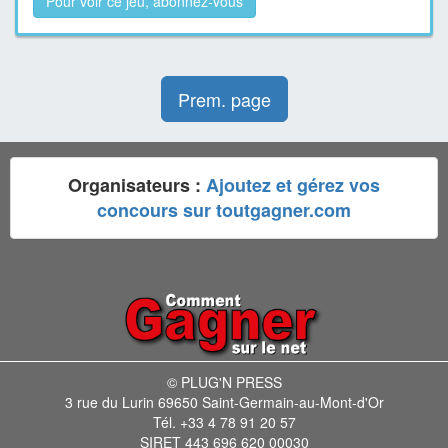
Pour voir ce jeu, abonnez-vous
Prem. page
Organisateurs :
Ajoutez et gérez vos
concours sur toutgagner.com
© PLUG'N PRESS
3 rue du Lurin 69650 Saint-Germain-au-Mont-d'Or
Tél. +33 4 78 91 20 57
SIRET 443 696 620 00030