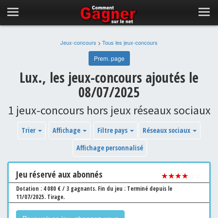
Jeux-concours
>
Tous les jeux-concours
Prem. page
Lux., les jeux-concours ajoutés le
08/07/2025
1 jeux-concours hors jeux réseaux sociaux
Trier
Affichage
Filtre pays
Réseaux sociaux
Affichage personnalisé
Jeu
réservé aux abonnés
★★★★
☆☆
Dotation : 4 080 € / 3 gagnants.
Fin du jeu : Terminé depuis le
11/07/2025.
Tirage.