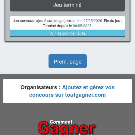
Jeu terminé
Jeu-concours ajouté sur toutgagner.com
le 07/05/2026
. Fin du jeu :
Terminé depuis le
08/05/2026
.
Voir les commentaires
Prem. page
Organisateurs :
Ajoutez et gérez vos
concours sur toutgagner.com