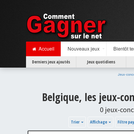
Accueil
Nouveaux jeux
Bientôt t
Derniers jeux ajoutés
Jeux quotidiens
Jeux-conc
Belgique, les jeux-co
0 jeux-conc
Trier
Affichage
Filtre pa