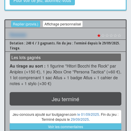
Pour voir ce jeu, abonnez-vous
Replier (provis.)
Affichage personnalisé
Xxxxxxx
★
☆☆☆☆☆
Dotation : 240 € / 3 gagnants.
Fin du jeu : Terminé depuis le 29/09/2025.
Tirage.
Les lots gagnés
Au tirage au sort :
1 figurine "Hitori Bocchi the Rock" par
Aniplex (≈150 €), 1 jeu Xbox One "Persona Tactica" (≈60 €),
1 lot comprenant 1 sac Atlus + 1 badge Atlus + 1 cahier de
notes + 1 stylo (≈30 €)
Jeu terminé
Jeu-concours ajouté sur toutgagner.com
le 01/09/2025
. Fin du jeu :
Terminé depuis le
29/09/2025
.
Voir les commentaires